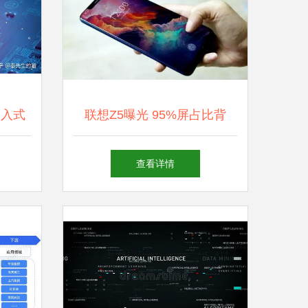
嵌入式
联想Z5曝光 95%屏占比背
同的技
后，是技术突破还是营销噱
查看详情
头？