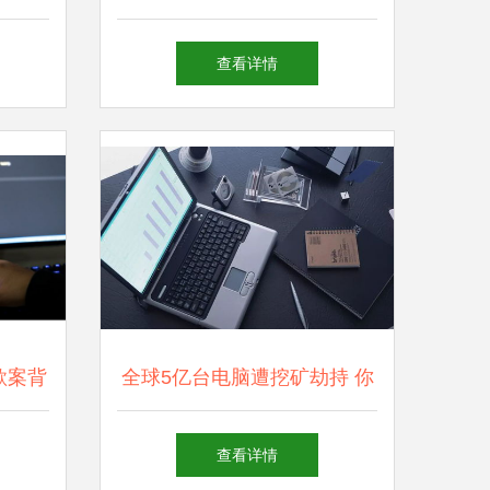
演进
创新重塑商务办公生产力新视
查看详情
界
歌案背
全球5亿台电脑遭挖矿劫持 你
创新的
的设备安全吗？
查看详情