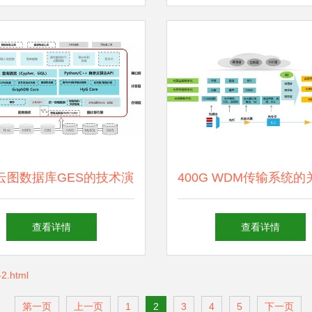
题
两难困境
云图数据库GES的技术演
400G WDM传输系统
 软硬件协同开发之路
术与发展趋势及其与计
查看详情
查看详情
硬件技术开发的协同
2.html
第一页
上一页
1
2
3
4
5
下一页