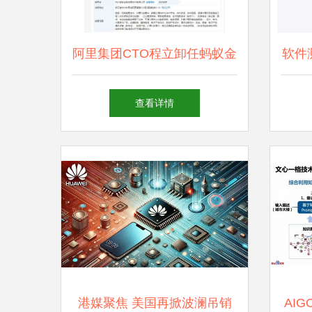
阿里集团CTO程立卸任蚂蚁金
软件
服子公司执行董事，聚焦核心
从功
查看详情
技术战略布局
港媒聚焦 美国再掀波澜吊销
AI